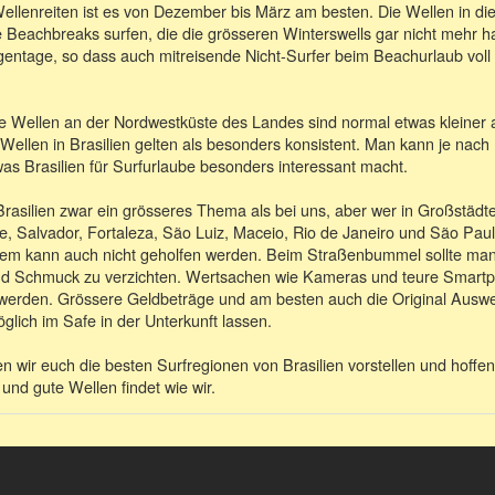
ellenreiten ist es von Dezember bis März am besten. Die Wellen in dies
 Beachbreaks surfen, die die grösseren Winterswells gar nicht mehr 
gentage, so dass auch mitreisende Nicht-Surfer beim Beachurlaub voll 
e Wellen an der Nordwestküste des Landes sind normal etwas kleiner a
Wellen in Brasilien gelten als besonders konsistent. Man kann je nac
was Brasilien für Surfurlaube besonders interessant macht.
 Brasilien zwar ein grösseres Thema als bei uns, aber wer in Großstäd
e, Salvador, Fortaleza, São Luiz, Maceio, Rio de Janeiro und São Paulo
dem kann auch nicht geholfen werden. Beim Straßenbummel sollte man 
nd Schmuck zu verzichten. Wertsachen wie Kameras und teure Smartp
 werden. Grössere Geldbeträge und am besten auch die Original Ausw
glich im Safe in der Unterkunft lassen.
 wir euch die besten Surfregionen von Brasilien vorstellen und hoffen,
und gute Wellen findet wie wir.