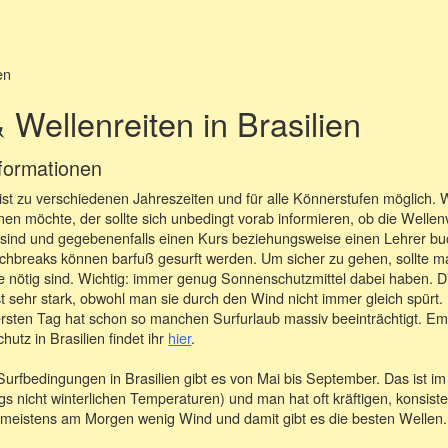
 Wellenreiten in Brasilien
formationen
n ist zu verschiedenen Jahreszeiten und für alle Könnerstufen möglich.
en möchte, der sollte sich unbedingt vorab informieren, ob die Wellenv
sind und gegebenenfalls einen Kurs beziehungsweise einen Lehrer bu
chbreaks können barfuß gesurft werden. Um sicher zu gehen, sollte m
 nötig sind. Wichtig: immer genug Sonnenschutzmittel dabei haben. Di
t sehr stark, obwohl man sie durch den Wind nicht immer gleich spürt. 
sten Tag hat schon so manchen Surfurlaub massiv beeinträchtigt. E
utz in Brasilien findet ihr
hier
.
Surfbedingungen in Brasilien gibt es von Mai bis September. Das ist im
ngs nicht winterlichen Temperaturen) und man hat oft kräftigen, konsist
er meistens am Morgen wenig Wind und damit gibt es die besten Wellen.