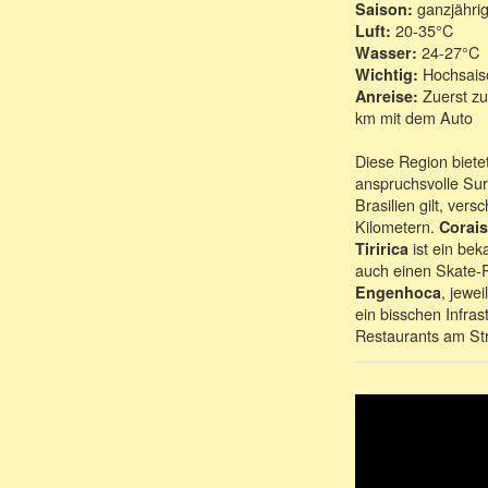
ganzjähri
Saison:
20-35°C
Luft:
24-27°C
Wasser:
Hochsaiso
Wichtig:
Zuerst zu
Anreise:
km mit dem Auto
Diese Region biete
anspruchsvolle Sur
Brasilien gilt, ve
Kilometern.
Corai
ist ein bek
Tiririca
auch einen Skate-
, jewe
Engenhoca
ein bisschen Infra
Restaurants am St