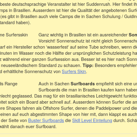
beste deutschsprachige Veranstalter ist hier Suddenrush. Hier findet i
ps in Brasilien. Ausserdem ist hier die Qualität der angebotenen Su
es gibt in Brasilien auch viele Camps die in Sachen Schulung / Guidin
Standard haben).
Ganz wichtig in Brasilien ist ein ausreichender
Son
Vorsicht! Sonnenschutz ist nicht gleich Sonnenschu
darf ein Hersteller schon 'wasserfest' auf seine Tube schreiben, wenn
nuten im Wasser noch die Hälfte der ursprünglichen Schutzleistung ha
tz während einer ganzen Surfsession aus. Besser ist es hier nach Son
r neuseeländischem Standard zu schauen.
Besonders empfehlensw
Tipp:
d erhältliche Sonnenschutz von
Surfers Skin
.
Auch in Sachen
empfiehlt sich eine u
Surfboards
Surfboards die man in Brasilien kaufen kann habe
lecht geglassed. Das mag für ein brasilianisches Leichtgewicht funktio
eitet solch ein Board aber schnell auf. Ausserdem können Surfer die 
ere Shapes fahren als Offshore Surfer, denen die Paddelpower und die 
einen auf euch abgestimmten Shape von hier mit, dann klappt es auch
f der Seite von
Buster Surfboards
die
Skill Level Einteilung
durch. Schät
 wählt danach euer Surfboard.