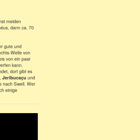
chst meiden
héus, dann ca. 70
hr gute und
Rechts-Welle von
eis von ein paar
erfen kann.
et, dort gibt es
,
und
Jeribucaçu
je nach Swell. Wer
ch einige