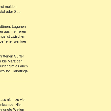
chst meiden
atal oder Sao
nddünen, Lagunen
len aus mehreren
ngs ist zwischen
aber eher weniger
hrittenen Surfer
r bis März den
urfer gibt es auch
xoline, Tabatinga
ass nicht zu viel
urfcamps. Hier
eeignete Wellen