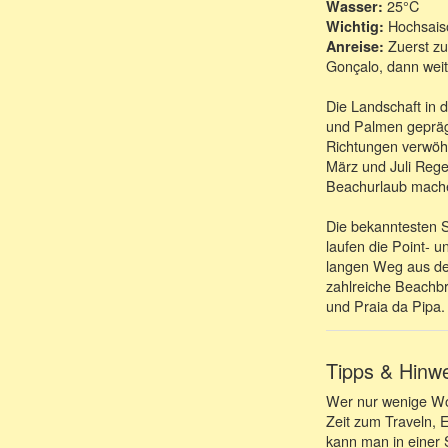
25°C
Wasser:
Hochsaiso
Wichtig:
Zuerst zu
Anreise:
Gonçalo, dann wei
Die Landschaft in
und Palmen geprägt
Richtungen verwöhn
März und Juli Rege
Beachurlaub mach
Die bekanntesten S
laufen die Point- 
langen Weg aus dem
zahlreiche Beachbr
und Praia da Pipa.
Tipps & Hinw
Wer nur wenige Woch
Zeit zum Traveln, 
kann man in einer 