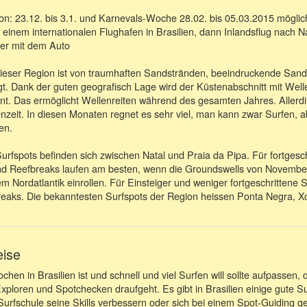
n: 23.12. bis 3.1. und Karnevals-Woche 28.02. bis 05.03.2015 mögli
 einem internationalen Flughafen in Brasilien, dann Inlandsflug nach N
ter mit dem Auto
 dieser Region ist von traumhaften Sandstränden, beeindruckende Sa
. Dank der guten geografisch Lage wird der Küstenabschnitt mit Wel
t. Das ermöglicht Wellenreiten während des gesamten Jahres. Allerdi
nzeit. In diesen Monaten regnet es sehr viel, man kann zwar Surfen, 
en.
urfspots befinden sich zwischen Natal und Praia da Pipa. Für fortgesc
und Reefbreaks laufen am besten, wenn die Groundswells von Novembe
 Nordatlantik einrollen. Für Einsteiger und weniger fortgeschrittene S
eaks. Die bekanntesten Surfspots der Region heissen Ponta Negra, Xo
eise
en in Brasilien ist und schnell und viel Surfen will sollte aufpassen, d
Exploren und Spotchecken draufgeht. Es gibt in Brasilien einige gute S
Surfschule seine Skills verbessern oder sich bei einem Spot-Guiding g