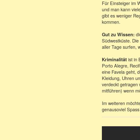
Für Einsteiger im W
und man kann viele
gibt es weniger Re
kommen.
di
Gut zu Wissen:
Südwestküste. Die 
aller Tage surfen, 
ist in
Kriminalität
Porto Alegre, Recif
eine Favela geht, 
Kleidung, Uhren u
verdeckt getragen
mitführen) wenn mö
Im weiteren möchten
genausoviel Spass 