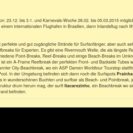
g
n: 23.12. bis 3.1. und Karnevals-Woche 28.02. bis 05.03.2015 mögli
 einem internationalen Flughafen in Brasilien, dann Inlandsflug nach Il
t perfekte und gut zugängliche Strände für Surfanfänger, aber auch se
fbreaks für Experten. Es gibt eine Rivermouth Welle, die als längste 
rschiedene Point-Breaks, Reef-Breaks und einige Beach-Breaks im Umkr
ist ein A-Frame Reefbreak der perfekten Front- und Backside Tubes w
s
annter City-Beachbreak, wo ein ASP Damen Worldtour Tourstop stattfind
Pool. In der Umgebung befinden sich dann noch die Surfspots
Prainha
ils in wunderschönen Buchten und surfbar als Beach- und Pointbreak, 
struktur drum herum mag, der surft
, ein Beachbreak wo si
Itacarezinho
rand befinden.