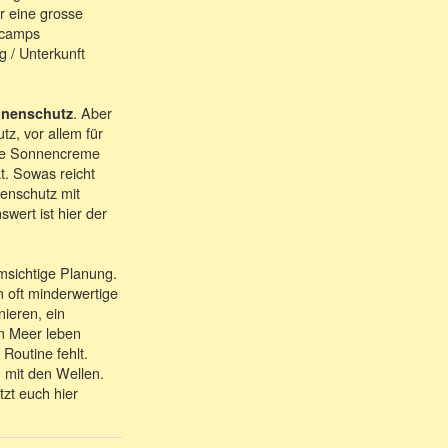
hr eine grosse
rfcamps
g / Unterkunft
. Aber
nenschutz
tz, vor allem für
 die Sonnencreme
t. Sowas reicht
nenschutz mit
ert ist hier der
msichtige Planung.
n oft minderwertige
nieren, ein
am Meer leben
Routine fehlt.
 mit den Wellen.
zt euch hier